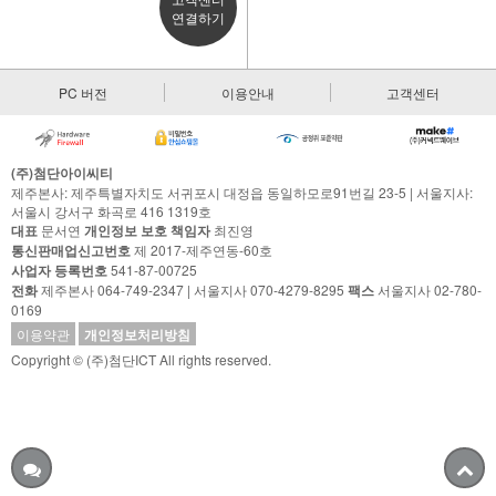
연결하기
PC 버전
이용안내
고객센터
(주)첨단아이씨티
제주본사: 제주특별자치도 서귀포시 대정읍 동일하모로91번길 23-5 | 서울지사:
서울시 강서구 화곡로 416 1319호
대표
문서연
개인정보 보호 책임자
최진영
통신판매업신고번호
제 2017-제주연동-60호
사업자 등록번호
541-87-00725
전화
제주본사 064-749-2347 | 서울지사 070-4279-8295
팩스
서울지사 02-780-
0169
이용약관
개인정보처리방침
Copyright © (주)첨단ICT All rights reserved.