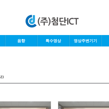
음향
특수영상
영상주변기기
사)