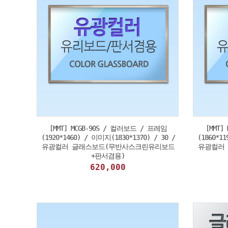
[MMT] MCGB-90S / 컬러보드 / 프레임
[MMT]
(1920*1460) / 이미지(1830*1370) / 30 /
(1860*11
유광컬러 글래스보드(무반사스크린유리보드
유광컬러
+판서겸용)
620,000