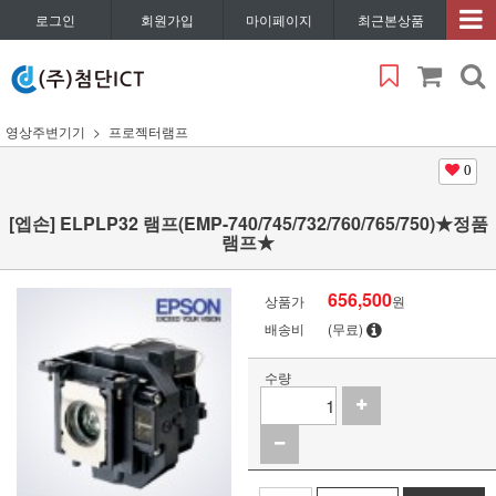
로그인
회원가입
마이페이지
최근본상품
영상주변기기
프로젝터램프
0
[엡손] ELPLP32 램프(EMP-740/745/732/760/765/750)★정품
램프★
656,500
상품가
원
배송비
(무료)
수량