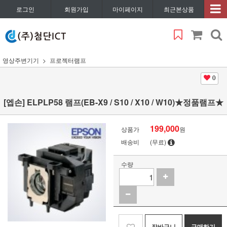
로그인
회원가입
마이페이지
최근본상품
영상주변기기
프로젝터램프
0
[엡손] ELPLP58 램프(EB-X9 / S10 / X10 / W10)★정품램프★
199,000
상품가
원
배송비
(무료)
수량
장바구니
구매하기