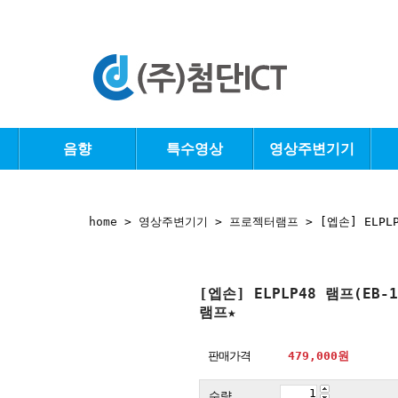
음향
특수영상
영상주변기기
home
>
영상주변기기
>
프로젝터램프
> [엡손] ELPLP
[엡손] ELPLP48 램프(EB-1
램프★
판매가격
479,000
원
수량