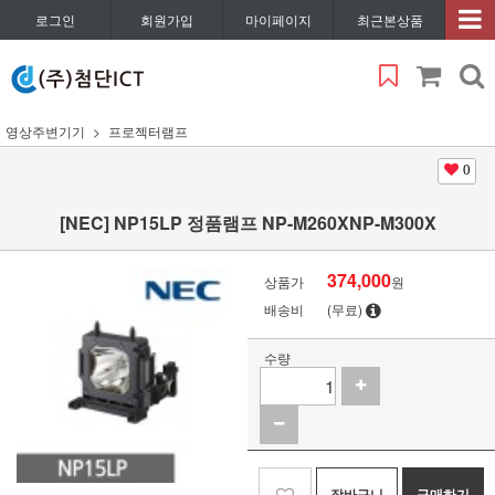
로그인
회원가입
마이페이지
최근본상품
영상주변기기
프로젝터램프
0
[NEC] NP15LP 정품램프 NP-M260XNP-M300X
374,000
상품가
원
배송비
(무료)
수량
장바구니
구매하기