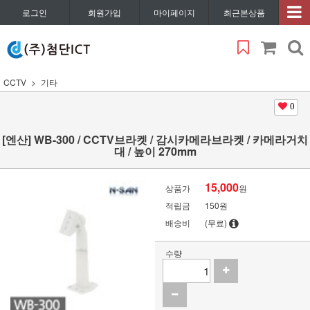
로그인
회원가입
마이페이지
최근본상품
CCTV
기타
0
[엔산] WB-300 / CCTV브라켓 / 감시카메라브라켓 / 카메라거치
대 / 높이 270mm
15,000
상품가
원
적립금
150원
배송비
(무료)
수량