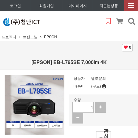
로그인
회원가입
마이페이지
최근본상품
프로젝터
브랜드별
EPSON
0
[EPSON] EB-L795SE 7,000lm 4K
상품가
별도문의
배송비
(무료)
수량
관
심