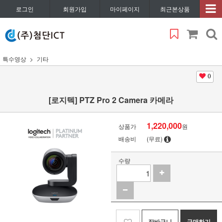
로그인
회원가입
마이페이지
최근본상품
특수영상
기타
0
[로지텍] PTZ Pro 2 Camera 카메라
1,220,000
상품가
원
배송비
(무료)
수량
장바구니
구매하기