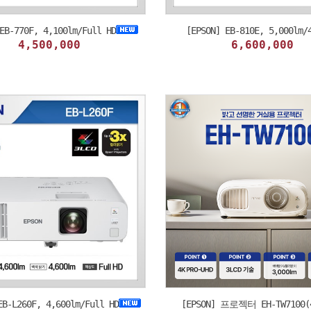
EB-770F, 4,100lm/Full HD
[EPSON] EB-810E, 5,000lm/
4,500,000
6,600,000
EB-L260F, 4,600lm/Full HD
[EPSON] 프로젝터 EH-TW7100(