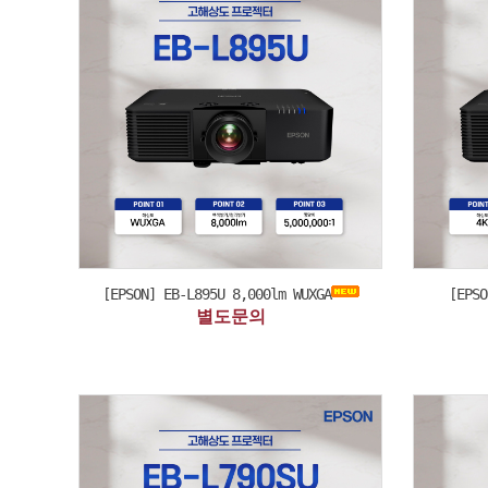
[EPSON] EB-L895U 8,000lm WUXGA
[EPSO
별도문의