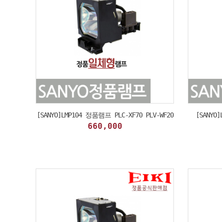
[SANYO]LMP104 정품램프 PLC-XF70 PLV-WF20
[SANYO
660,000