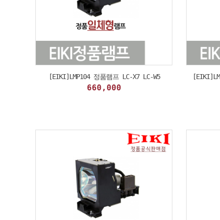
[EIKI]LMP104 정품램프 LC-X7 LC-W5
[EIKI]L
660,000