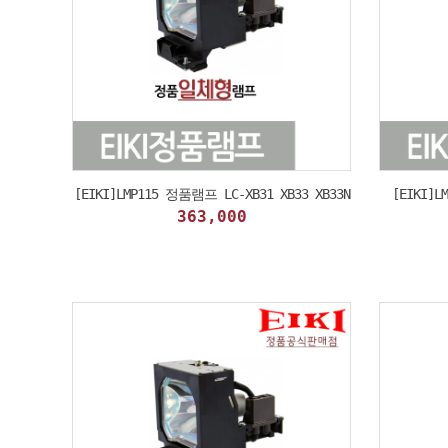
[EIKI]LMP115 정품램프 LC-XB31 XB33 XB33N
[EIKI]L
363,000