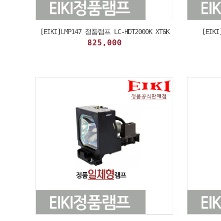
[EIKI]LMP147 정품램프 LC-HDT2000K XT6K
[EIK
825,000