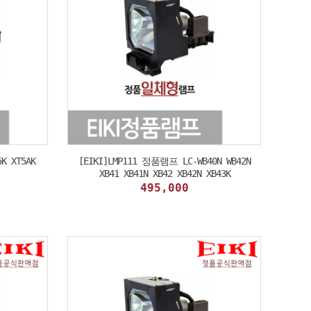
K XT5AK
[EIKI]LMP111 정품램프 LC-WB40N WB42N
XB41 XB41N XB42 XB42N XB43K
495,000